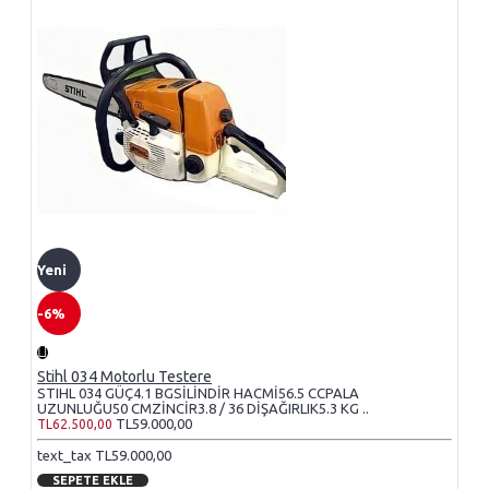
Yeni
-6%
Stihl 034 Motorlu Testere
STIHL 034 GÜÇ4.1 BGSİLİNDİR HACMİ56.5 CCPALA
UZUNLUĞU50 CMZİNCİR3.8 / 36 DİŞAĞIRLIK5.3 KG ..
TL59.000,00
TL62.500,00
text_tax TL59.000,00
SEPETE EKLE