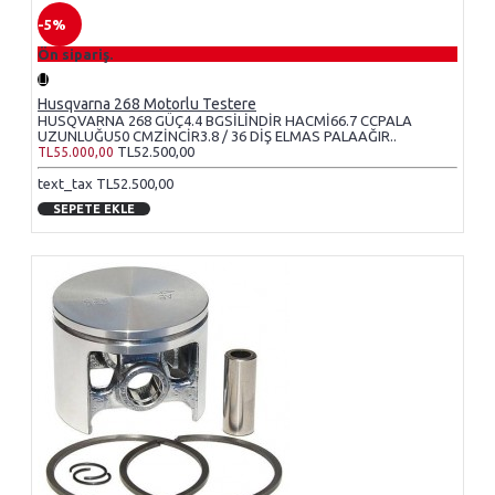
-5%
Ön sipariş.
Husqvarna 268 Motorlu Testere
HUSQVARNA 268 GÜÇ4.4 BGSİLİNDİR HACMİ66.7 CCPALA
UZUNLUĞU50 CMZİNCİR3.8 / 36 DİŞ ELMAS PALAAĞIR..
TL52.500,00
TL55.000,00
text_tax TL52.500,00
SEPETE EKLE