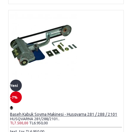
Yeni
-7%
Baseh Kabuk Soyma Makinesi - Husqvarna 281 / 288 / 2101
HUSQVARNA 281/288/2101..
TL6.950,00
TL7.500,00
text_tax TL6.950,00