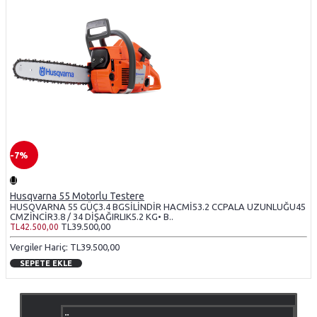
-7%
Husqvarna 55 Motorlu Testere
HUSQVARNA 55 GÜÇ3.4 BGSİLİNDİR HACMİ53.2 CCPALA UZUNLUĞU45
CMZİNCİR3.8 / 34 DİŞAĞIRLIK5.2 KG• B..
TL39.500,00
TL42.500,00
Vergiler Hariç: TL39.500,00
SEPETE EKLE