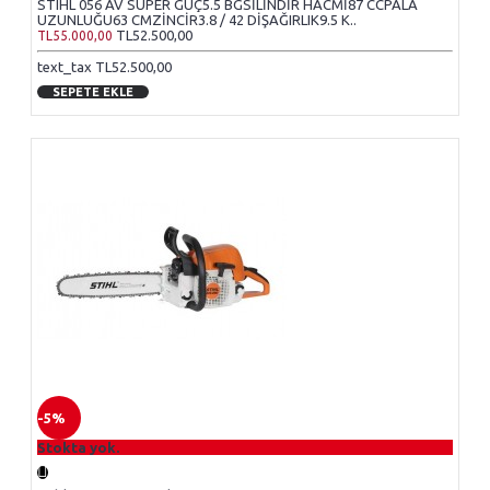
STIHL 056 AV SUPER GÜÇ5.5 BGSİLİNDİR HACMİ87 CCPALA
UZUNLUĞU63 CMZİNCİR3.8 / 42 DİŞAĞIRLIK9.5 K..
TL52.500,00
TL55.000,00
text_tax TL52.500,00
SEPETE EKLE
-5%
Stokta yok.