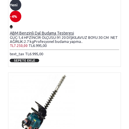
Yeni
-4%
ABM Benzinli Dal Budama Testeresi
GÜÇ:1,4 HPZİNCİR ÖLÇÜSÜ:91 20 DİŞKILAVUZ BOYU:30 CM NET
AĞIRLIK:2.7 kgProfesyonel budama yapma..
TL6.995,00
TL7.250,00
text_tax TL6.995,00
SEPETE EKLE