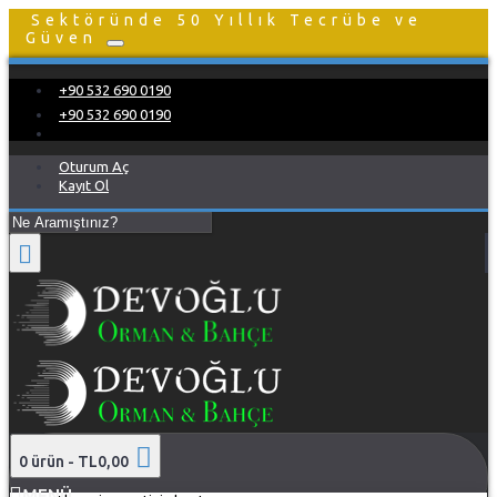
Sektöründe 50 Yıllık Tecrübe ve
Güven
+90 532 690 0190
+90 532 690 0190
Oturum Aç
Kayıt Ol
0 ürün - TL0,00
MENÜ