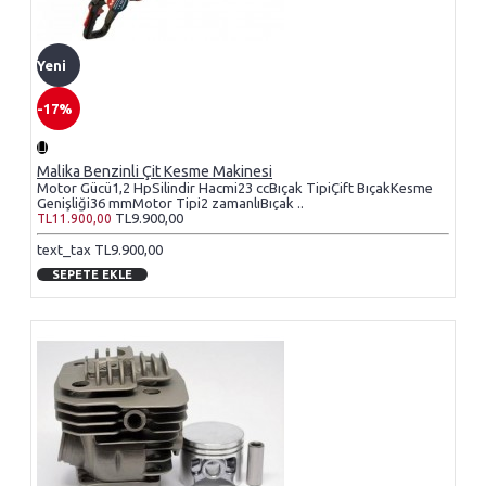
Yeni
-17%
Malika Benzinli Çit Kesme Makinesi
Motor Gücü1,2 HpSilindir Hacmi23 ccBıçak TipiÇift BıçakKesme
Genişliği36 mmMotor Tipi2 zamanlıBıçak ..
TL9.900,00
TL11.900,00
text_tax TL9.900,00
SEPETE EKLE