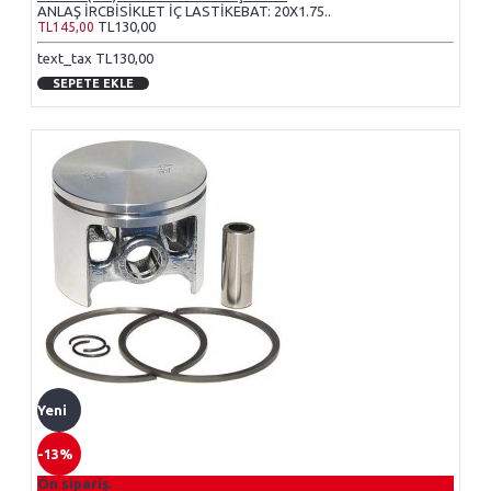
ANLAŞ İRCBİSİKLET İÇ LASTİKEBAT: 20X1.75..
TL130,00
TL145,00
text_tax TL130,00
SEPETE EKLE
Yeni
-13%
Ön sipariş.