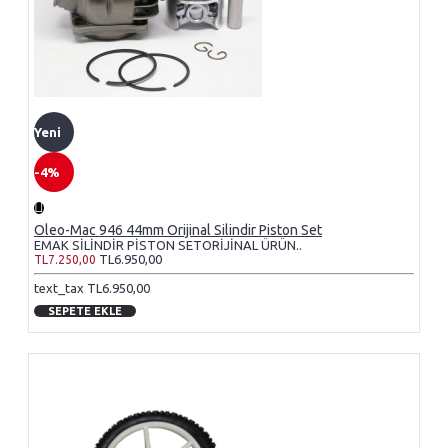
Yeni
-4%
Oleo-Mac 946 44mm Orijinal Silindir Piston Set
EMAK SİLİNDİR PİSTON SETORİJİNAL ÜRÜN..
TL6.950,00
TL7.250,00
text_tax TL6.950,00
SEPETE EKLE