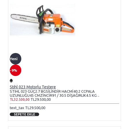
Yeni
-9%
Stihl 023 Motorlu Testere
STIHL 023 GÜÇ2.7 BGSİLİNDİR HACMİ40.2 CCPALA
UZUNLUĞU45 CMZİNCİR91 / 30.5 DİŞAĞIRLIK4.5 KG ..
TL29.500,00
TL32.500,00
text_tax TL29.500,00
SEPETE EKLE