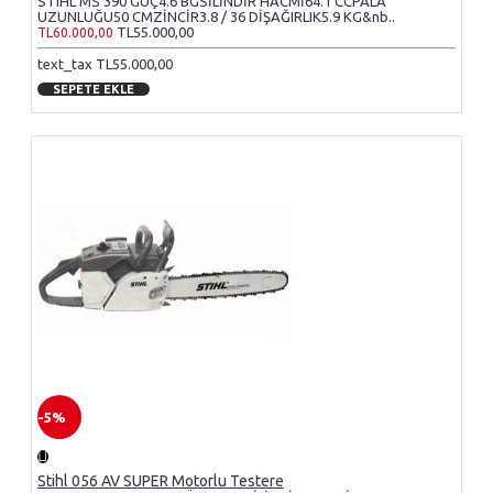
STIHL MS 390 GÜÇ4.6 BGSİLİNDİR HACMİ64.1 CCPALA
UZUNLUĞU50 CMZİNCİR3.8 / 36 DİŞAĞIRLIK5.9 KG&nb..
TL55.000,00
TL60.000,00
text_tax TL55.000,00
SEPETE EKLE
-5%
Stihl 056 AV SUPER Motorlu Testere