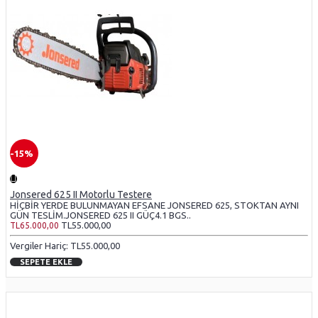
-15%
Jonsered 625 II Motorlu Testere
HİÇBİR YERDE BULUNMAYAN EFSANE JONSERED 625, STOKTAN AYNI
GÜN TESLİM.JONSERED 625 II GÜÇ4.1 BGS..
TL55.000,00
TL65.000,00
Vergiler Hariç: TL55.000,00
SEPETE EKLE