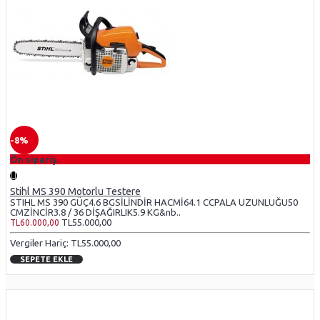
-8%
Ön sipariş.
Stihl MS 390 Motorlu Testere
STIHL MS 390 GÜÇ4.6 BGSİLİNDİR HACMİ64.1 CCPALA UZUNLUĞU50
CMZİNCİR3.8 / 36 DİŞAĞIRLIK5.9 KG&nb..
TL55.000,00
TL60.000,00
Vergiler Hariç: TL55.000,00
SEPETE EKLE