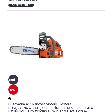
SEPETE EKLE
Yeni
-8%
Husqvarna 455 Rancher Motorlu Testere
HUSQVARNA 455 GÜÇ3.5 BGSİLİNDİR HACMİ55.5 CCPALA
UZUNLUĞU45 CMZİNCİR3.8 / 34 DİŞAĞIRLIK5.8 KGMA..