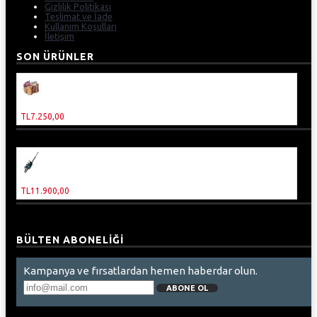
Gizlilik Politikası
Teslimat ve İade
Kullanım Koşulları
İletişim
SON ÜRÜNLER
ABM Benzinli Dal Budama Testeresi
TL6.995,00
TL7.250,00
Malika Benzinli Çit Kesme Makinesi
TL9.900,00
TL11.900,00
BÜLTEN ABONELIĞI
Kampanya ve fırsatlardan hemen haberdar olun.
ABONE OL