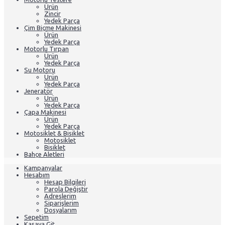
Ürün
Zincir
Yedek Parça
Çim Biçme Makinesi
Ürün
Yedek Parça
Motorlu Tırpan
Ürün
Yedek Parça
Su Motoru
Ürün
Yedek Parça
Jeneratör
Ürün
Yedek Parça
Çapa Makinesi
Ürün
Yedek Parça
Motosiklet & Bisiklet
Motosiklet
Bisiklet
Bahçe Aletleri
Kampanyalar
Hesabım
Hesap Bilgileri
Parola Değiştir
Adreslerim
Siparişlerim
Dosyalarım
Sepetim
Kasaya Git