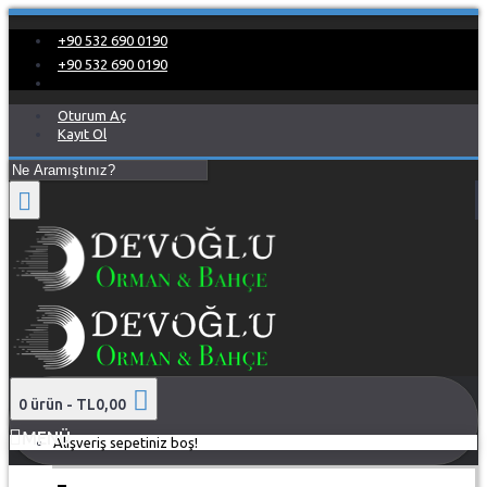
+90 532 690 0190
+90 532 690 0190
Oturum Aç
Kayıt Ol
0 ürün - TL0,00
MENÜ
Alışveriş sepetiniz boş!