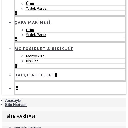
Ürün
Yedek Parça
+
ÇAPA MAKINESI
Ürün
Yedek Parça
+
MOTOSIKLET & BISIKLET
Motosiklet
Bisiklet
+
BAHÇE ALETLERI
+
+
Anasayfa
Site Haritası
SITE HARITASI
Motorlu Testere