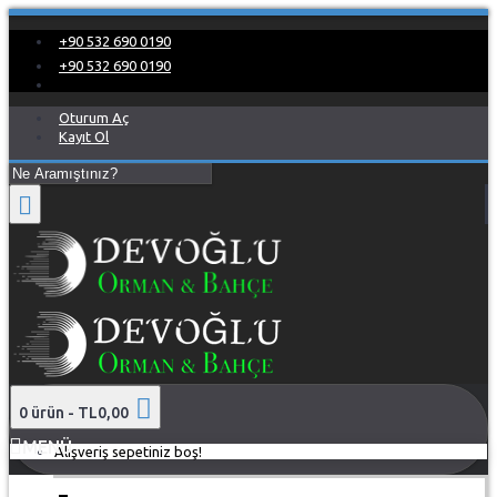
+90 532 690 0190
+90 532 690 0190
Oturum Aç
Kayıt Ol
0 ürün - TL0,00
MENÜ
Alışveriş sepetiniz boş!