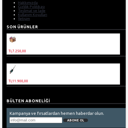
Hakkımızda
Gizlilik Politikası
Teslimat ve İade
Kullanım Koşulları
İletişim
SON ÜRÜNLER
ABM Benzinli Dal Budama Testeresi
TL6.995,00
TL7.250,00
Malika Benzinli Çit Kesme Makinesi
TL9.900,00
TL11.900,00
BÜLTEN ABONELIĞI
Kampanya ve fırsatlardan hemen haberdar olun.
ABONE OL