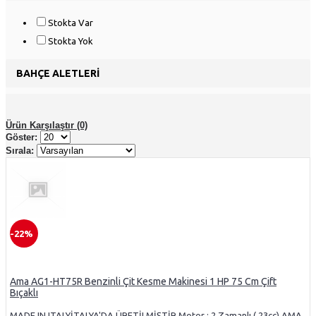
Stokta Var
Stokta Yok
BAHÇE ALETLERI
Ürün Karşılaştır (0)
Göster:
Sırala:
-22%
Ama AG1-HT75R Benzinli Çit Kesme Makinesi 1 HP 75 Cm Çift
Bıçaklı
MADE IN ITALYİTALYA'DA ÜRETİLMİŞTİR.Motor : 2 Zamanlı ( 23cc) AMA